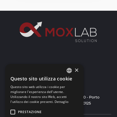
×
info@moxlab.it
Questo sito utilizza cookie
ITALIAN
Questo sito web utilizza i cookie per
ENGLISH
migliorare l'esperienza dell'utente.
Utilizzando il nostro sito Web, accetti
Mox Lab S.r.l.
- Via Marconi 22 - 21010 - Porto
ITALIAN
l'utilizzo dei cookie presenti.
Dettaglio
Valtravaglia (VA) - P.iva 03498110125
PRESTAZIONE